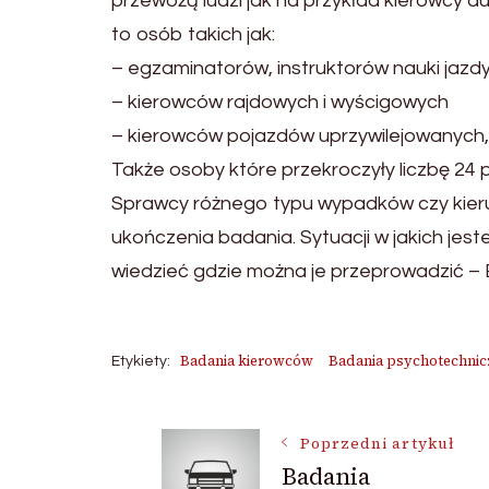
przewożą ludzi jak na przykład kierowcy 
to osób takich jak:
– egzaminatorów, instruktorów nauki jazd
– kierowców rajdowych i wyścigowych
– kierowców pojazdów uprzywilejowanych
Także osoby które przekroczyły liczbę 2
Sprawcy różnego typu wypadków czy kier
ukończenia badania. Sytuacji w jakich je
wiedzieć gdzie można je przeprowadzić –
Badania kierowców
Badania psychotechnic
Etykiety:
Nawigacja
Poprzedni artykuł
Badania