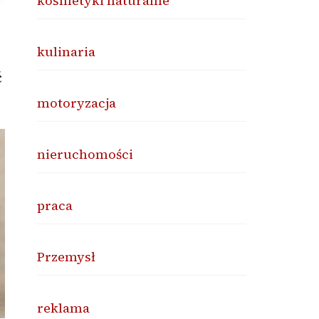
kosmetyki naturalne
kulinaria
ć
motoryzacja
nieruchomości
praca
Przemysł
reklama