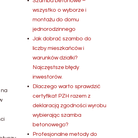
Szamba betonowe –
wszystko o wyborze i
montażu do domu
jednorodzinnego
Jak dobrać szambo do
liczby mieszkańców i
warunków działki?
Najczęstsze błędy
inwestorów.
Dlaczego warto sprawdzić
 na
certyfikat PZH razem z
w
deklaracją zgodności wyrobu
wybierając szamba
ci
betonowego?
Profesjonalne metody do