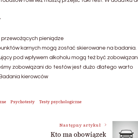
autobusów również muszą przejść taki test. W dodatku 
y
, przewożących pieniądze
4 punktów karnych mogą zostać skierowane na badania.
ujący pod wpływem alkoholu mogą też być zobowiązan
steśmy zobowiązani do testów jest dużo dlatego warto
 Badania kierowców
zne
Psychotesty
Testy psychologiczne
Następny artykuł
Kto ma obowiązek