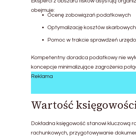
Eksperci z obszaru fisków asystują organ
obejmuje:
Ocenę zobowiązań podatkowych
Optymalizację kosztów skarbowych
Pomoc w trakcie sprawdzeń urzęd
Kompetentny doradca podatkowy nie wyłącz
koncepcje minimalizujące zagrożenia po
Reklama
Wartość księgowośc
Dokładna księgowość stanowi kluczową rolę
rachunkowych, przygotowywanie dokument