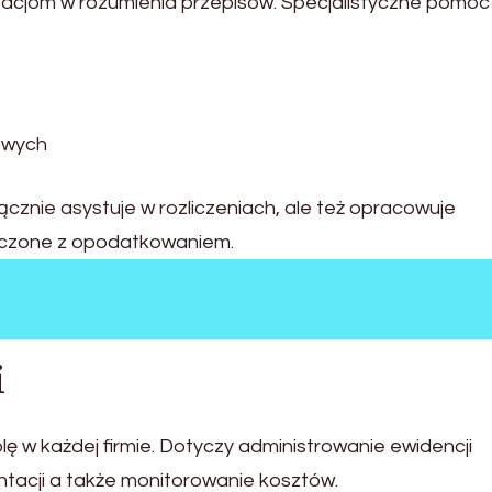
izacjom w rozumienia przepisów. Specjalistyczne pomoc
owych
nie asystuje w rozliczeniach, ale też opracowuje
łączone z opodatkowaniem.
i
 w każdej firmie. Dotyczy administrowanie ewidencji
acji a także monitorowanie kosztów.