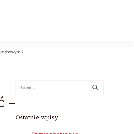
 skarbowymi?
Szukaj:
ć –
Ostatnie wpisy