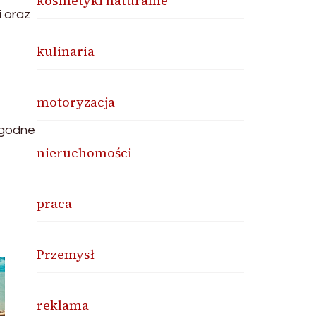
kosmetyki naturalne
 oraz
kulinaria
motoryzacja
zgodne
nieruchomości
praca
Przemysł
reklama