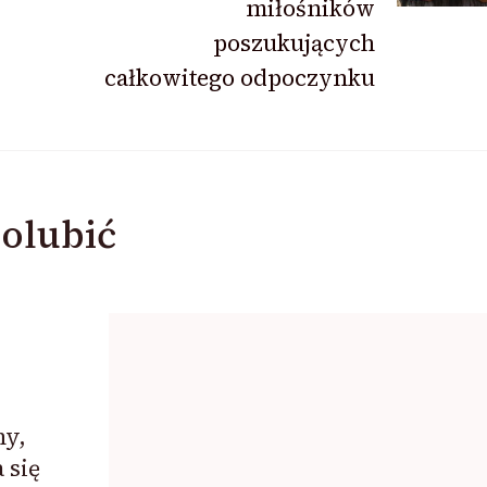
miłośników
poszukujących
całkowitego odpoczynku
olubić
ny,
 się