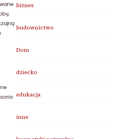
kowane
biznes
oby,
czajną
budownictwo
o
Dom
dziecko
ane
edukacja
soria
inne