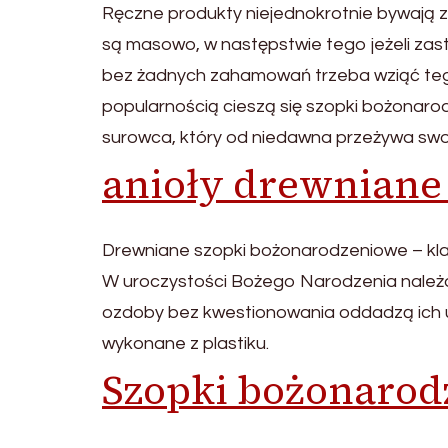
Ręczne produkty niejednokrotnie bywają z
są masowo, w następstwie tego jeżeli zas
bez żadnych zahamowań trzeba wziąć teg
popularnością cieszą się szopki bożonar
surowca, który od niedawna przeżywa swo
anioły drewniane 
Drewniane szopki bożonarodzeniowe – kla
W uroczystości Bożego Narodzenia należa
ozdoby bez kwestionowania oddadzą ich uni
wykonane z plastiku.
Szopki bożonaro