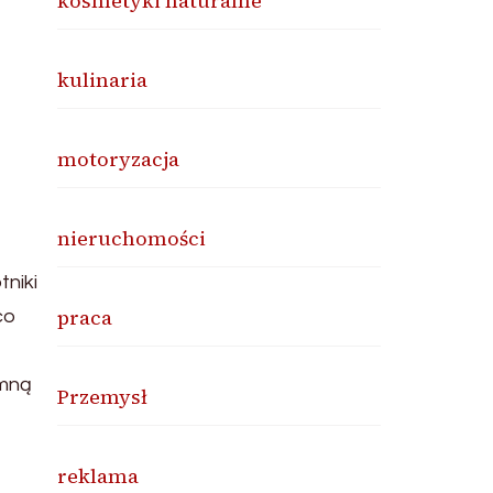
kosmetyki naturalne
kulinaria
motoryzacja
nieruchomości
tniki
praca
co
ymną
Przemysł
reklama