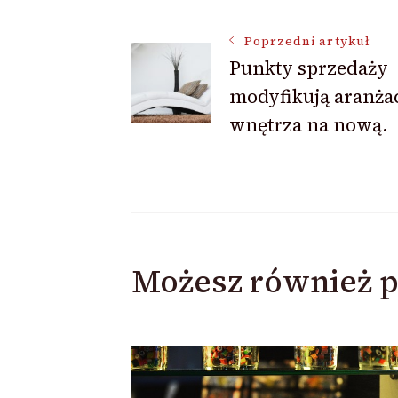
Nawigacja
Poprzedni artykuł
Punkty sprzedaży
wpisu
modyfikują aranża
wnętrza na nową.
Możesz również p