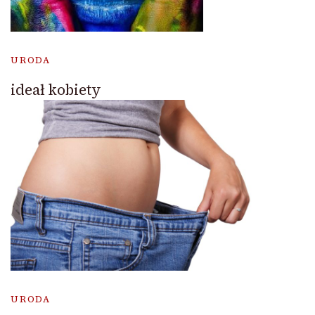
URODA
ideał kobiety
URODA