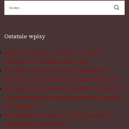
Szukaj:
Ostatnie wpisy
Szamba betonowe – wszystko o wyborze i
montażu do domu jednorodzinnego
Jak dobrać szambo do liczby mieszkańców i
warunków działki? Najczęstsze błędy inwestorów.
Dlaczego warto sprawdzić certyfikat PZH razem z
deklaracją zgodności wyrobu wybierając szamba
betonowego?
Profesjonalne metody do kontroli finansów w
działalności gospodarczej