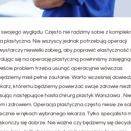
 swojego wyglądu. Często nie radzimy sobie z kompleks
a plastyczna. Nie wszyscy jednak potrzebują operacji
 wystarczy niewielki zabieg, aby poprawić elastyczność s
ydując się na operację plastyczną powinniśmy zasięgną
eczywiście problem trzeba usunąć operacyjnie wówczas
ej będziemy mieli pełne zaufanie. Warto wcześniej dowied
 lekarz, któremu będziemy powierzać swoje zdrowie nie
sując następujące hasła:chirurg plastyk Warszawa . Ni
i zdrowiem. Operacja plastyczna często niesie ze s
iecznie w rękach wybranego lekarza. Tylko specjalista
skończy się dobrze. Nie ważne czy będziemy się decy