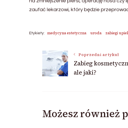
na zmniejszenie piersi, operację nosa czy 
zaufać lekarzowi, który będzie przeprowa
medycyna estetyczna
uroda
zabiegi upie
Etykiety:
Nawigacja
Poprzedni artykuł
Zabieg kosmetyczn
ale jaki?
wpisu
Możesz również p