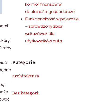
kontroli finansów w
działalności gospodarczej
Funkcjonalność w pojeździe
ami i
– sprawdzony zbiór
wskazówek dla
kóry i
użytkowników auta
ć rady
Kategorie
zieć
zbędne
architektura
e
obą
 może
Bez kategorii
dować