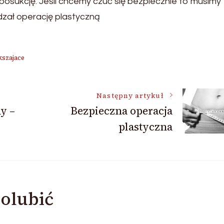
liposukcję. Jeśli chcemy czuć się bezpiecznie to musimy
dzał operację plastyczną
kszajace
Następny artykuł
y –
Bezpieczna operacja
plastyczna
olubić