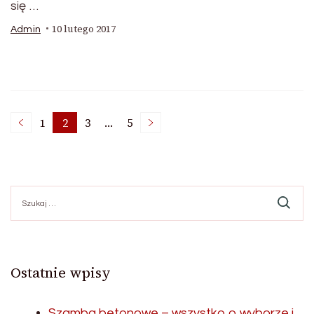
się …
10 lutego 2017
Admin
Stronicowanie
1
2
3
…
5
Strona
Strona
Strona
Strona
wpisów
Szukaj:
Ostatnie wpisy
Szamba betonowe – wszystko o wyborze i